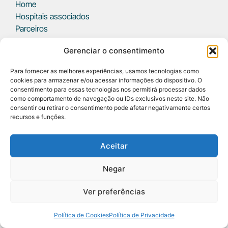
Home
Hospitais associados
Parceiros
Eventos
Gerenciar o consentimento
Notícias
Podcast
Para fornecer as melhores experiências, usamos tecnologias como
Fale conosco
cookies para armazenar e/ou acessar informações do dispositivo. O
consentimento para essas tecnologias nos permitirá processar dados
Sobre ABRAHUE
como comportamento de navegação ou IDs exclusivos neste site. Não
SRTVS, Qd 701, Conj. E, Edifício Palácio do Rádio I, Bl 3, 5°
consentir ou retirar o consentimento pode afetar negativamente certos
recursos e funções.
andar, sala 509 - Asa Sul CEP: 70340-901 Brasília/DF
(61) 3223-3151
secretariaabrahue@gmail.com
Aceitar
Outros canais
Negar
Ver preferências
2024. Abrahue. Todos os direitos reservados.
Política de Cookies
Política de Privacidade