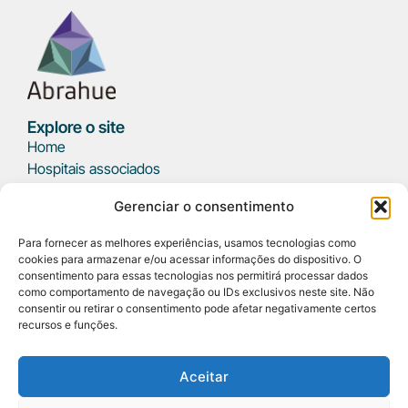
Explore o site
Home
Hospitais associados
Parceiros
Gerenciar o consentimento
Eventos
Notícias
Para fornecer as melhores experiências, usamos tecnologias como
Podcast
cookies para armazenar e/ou acessar informações do dispositivo. O
Fale conosco
consentimento para essas tecnologias nos permitirá processar dados
como comportamento de navegação ou IDs exclusivos neste site. Não
consentir ou retirar o consentimento pode afetar negativamente certos
Sobre ABRAHUE
recursos e funções.
SRTVS, Qd 701, Conj. E, Edifício Palácio do Rádio I, Bl 3, 5°
andar, sala 509 - Asa Sul CEP: 70340-901 Brasília/DF
(61) 3223-3151
Aceitar
secretariaabrahue@gmail.com