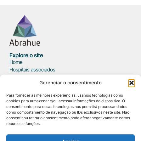
Explore o site
Home
Hospitais associados
Parceiros
Gerenciar o consentimento
Eventos
Notícias
Para fornecer as melhores experiências, usamos tecnologias como
Podcast
cookies para armazenar e/ou acessar informações do dispositivo. O
Fale conosco
consentimento para essas tecnologias nos permitirá processar dados
como comportamento de navegação ou IDs exclusivos neste site. Não
consentir ou retirar o consentimento pode afetar negativamente certos
Sobre ABRAHUE
recursos e funções.
SRTVS, Qd 701, Conj. E, Edifício Palácio do Rádio I, Bl 3, 5°
andar, sala 509 - Asa Sul CEP: 70340-901 Brasília/DF
(61) 3223-3151